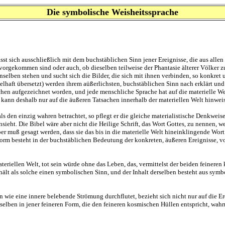
Die symbolische Weisheitssprache
sst sich ausschließlich mit dem buchstäblichen Sinn jener Ereignisse, die aus all
vorgekommen sind oder auch, ob dieselben teilweise der Phantasie älterer Völker z
nselben stehen und sucht sich die Bilder, die sich mit ihnen verbinden, so konkret
haft übersetzt) werden ihrem aüßerlichsten, buchstäblichen Sinn nach erklärt und 
hen aufgezeichnet worden, und jede menschliche Sprache hat auf die materielle Wel
t kann deshalb nur auf die äußeren Tatsachen innerhalb der materiellen Welt hinwei
den einzig wahren betrachtet, so pflegt er die gleiche materialistische Denkweise w
ansieht. Die Bibel wäre aber nicht die Heilige Schrift, das Wort Gottes, zu nennen, w
ber muß gesagt werden, dass sie das bis in die materielle Welt hineinklingende Wort
Form besteht in der buchstäblichen Bedeutung der konkreten, äußeren Ereignisse, 
riellen Welt, tot sein würde ohne das Leben, das, vermittelst der beiden feineren 
ält als solche einen symbolischen Sinn, und der Inhalt derselben besteht aus symb
n wie eine innere belebende Strömung durchflutet, bezieht sich nicht nur auf die 
selben in jener feineren Form, die den feineren kosmischen Hüllen entspricht, wah