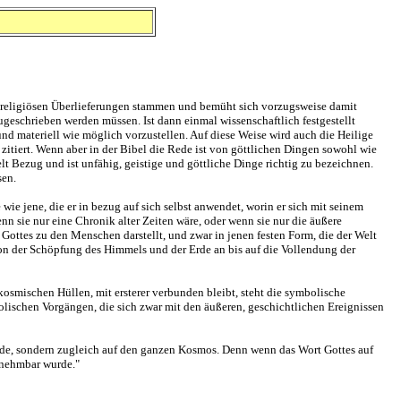
en religiösen Überlieferungen stammen und bemüht sich vorzugsweise damit
ugeschrieben werden müssen. Ist dann einmal wissenschaftlich festgestellt
 und materiell wie möglich vorzustellen. Auf diese Weise wird auch die Heilige
zitiert. Wenn aber in der Bibel die Rede ist von göttlichen Dingen sowohl wie
t Bezug und ist unfähig, geistige und göttliche Dinge richtig zu bezeichnen.
sen.
ie jene, die er in bezug auf sich selbst anwendet, worin er sich mit seinem
enn sie nur eine Chronik alter Zeiten wäre, oder wenn sie nur die äußere
 Gottes zu den Menschen darstellt, und zwar in jenen festen Form, die der Welt
von der Schöpfung des Himmels und der Erde an bis auf die Vollendung der
kosmischen Hüllen, mit ersterer verbunden bleibt, steht die symbolische
olischen Vorgängen, die sich zwar mit den äußeren, geschichtlichen Ereignissen
Erde, sondern zugleich auf den ganzen Kosmos. Denn wenn das Wort Gottes auf
rnehmbar wurde."