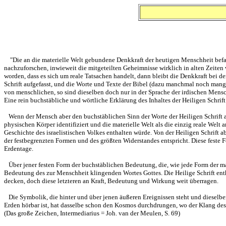
"Die an die materielle Welt gebundene Denkkraft der heutigen Menschheit befa
nachzuforschen, inwieweit die mitgeteilten Geheimnisse wirklich in alten Zeiten 
worden, dass es sich um reale Tatsachen handelt, dann bleibt die Denkkraft bei de
Schrift aufgefasst, und die Worte und Texte der Bibel (dazu manchmal noch mangel
von menschlichen, so sind dieselben doch nur in der Sprache der irdischen Mensc
Eine rein buchstäbliche und wörtliche Erklärung des Inhaltes der Heiligen Schrif
Wenn der Mensch aber den buchstäblichen Sinn der Worte der Heiligen Schrift als 
physischen Körper identifiziert und die materielle Welt als die einzig reale Welt 
Geschichte des israelistischen Volkes enthalten würde. Von der Heiligen Schrift a
der festbegrenzten Formen und des größten Widerstandes entspricht. Diese feste 
Erdentage.
Über jener festen Form der buchstäblichen Bedeutung, die, wie jede Form der mate
Bedeutung des zur Menschheit klingenden Wortes Gottes. Die Heilige Schrift enth
decken, doch diese letzteren an Kraft, Bedeutung und Wirkung weit überragen.
Die Symbolik, die hinter und über jenen äußeren Ereignissen steht und dieselbe
Erden hörbar ist, hat dasselbe schon den Kosmos durchdrungen, wo der Klang des
(Das große Zeichen, Intermediarius = Joh. van der Meulen, S. 69)